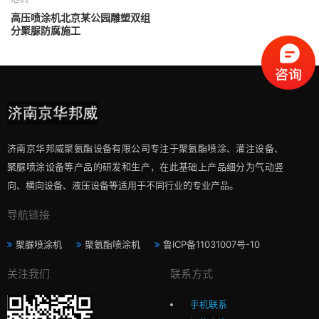
高压喷涂机北京某公园雕塑双组
分聚脲防腐施工
济南京华邦威聚氨酯设备有限公司专注于聚氨酯喷涂、灌注设备、
聚脲喷涂设备等产品的研发和生产，在此基础上产品细分为气动竖
向、横向设备、液压设备等适用于不同行业的专业产品。
导航链接
聚脲喷涂机
聚氨酯喷涂机
鲁ICP备11031007号-10
关注我们
联系方式
手机联系