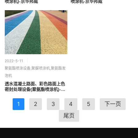
喷涂机)-京华邦威
喷涂机-京华邦威
2022-5-11
聚氨酯喷涂设备,聚脲喷涂机,聚氨酯发
泡机
透水混凝土路面、彩色路面上色
密封处理设备(聚氨酯喷涂机)-京
华邦威
1
2
3
4
5
下一页
尾页